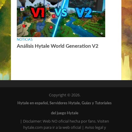
NOTICIAS
Análisis Hytale World Generation V2
Copyright © 2026.
Hytale en español, Servidores Hytale, Guías y Tutoriales
del juego Hytale
|
Disclaimer: Web NO oficial hecha por fans. Visiten
hytale.com para ir a la web oficial
|
Aviso legal y