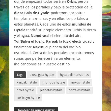
donde empezará todos será en
Orbis
, pero a
través de los portales y bajo la protección de la
diosa Gaia de Hytale
, podremos encontrar
templos, mazmorras y en ellos los portales a
estos planetas. Cada uno de estos
mundos de
Hytale
tendrá su propio elemento, Orbis la tierra
y el agua,
Numdrassl
el elemnto del aire,
Tor’Balyn
el fuego,
Karpak
la luz o electricidad y
finalmente
Nexus
, el planeta del vacío o
oscuridad. Cerca de los portales encontraremos
runas que pertenecerán a un elemento,
indicándonos así nuestro destino.
Tags
diosa gaia hytale
hytale dimensiones
karpak hytale
mundos hytale
nexus hytale
orbis hytale
planetas hytale
portales hytale
tor'balyn hytale
También te puede gustar