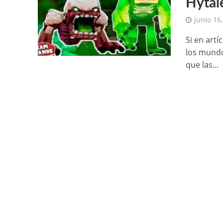
Hytal
junio 16
Si en art
los mundo
que las...