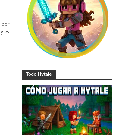
e por
y es
Todo Hytale