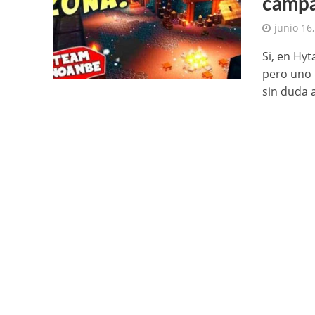
campa
junio 16
Si, en Hy
pero uno 
sin duda a