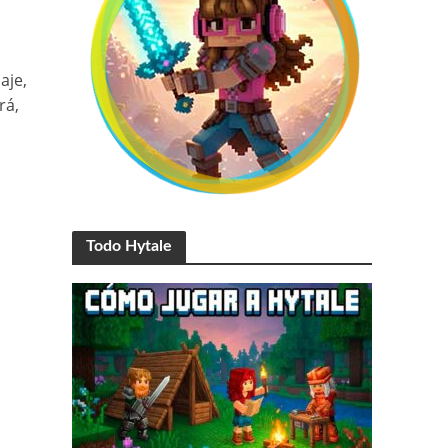
aje,
rá,
Todo Hytale